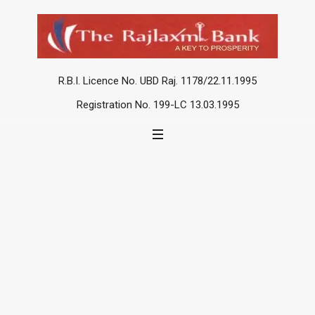
R.B.I. Licence No. UBD Raj. 1178/22.11.1995
Registration No. 199-LC 13.03.1995