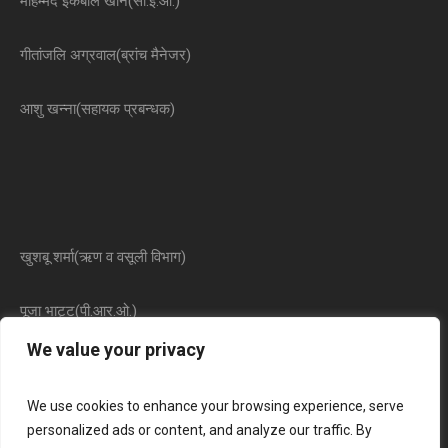
मोहम्मद इकबाल खान(सी.ई.ओ.)
गीतांजलि अग्रवाल(ब्रांच मैनेजर)
आशु खन्ना(सहायक प्रबन्धक)
खुशबू शर्मा(ऋण व वसूली विभाग)
पूजा भाट्ट(पी.आर.ओ.)
We value your privacy
We use cookies to enhance your browsing experience, serve
personalized ads or content, and analyze our traffic. By